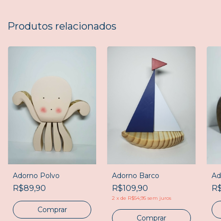
Produtos relacionados
Adorno Polvo
Adorno Barco
Ad
R$89,90
R$109,90
R$
2
x
de
R$54,95
sem juros