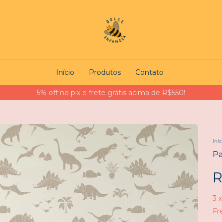
Início
Produtos
Contato
5% off no pix e frete grátis acima de R$550!
Iníc
Pa
R
3
Fr