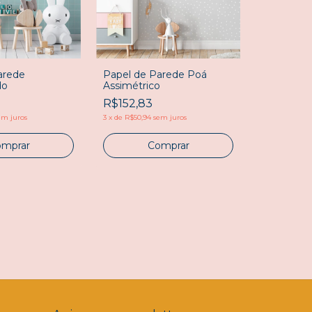
arede
Papel de Parede Poá
do
Assimétrico
Papel de 
R$152,83
Borboleta
em juros
3
x
de
R$50,94
sem juros
R$89,90
mprar
Comprar