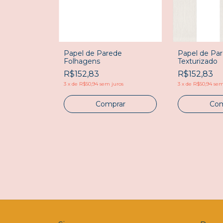
Papel de Parede
Papel de Par
Folhagens
Texturizado
R$152,83
R$152,83
3
x
de
R$50,94
sem juros
3
x
de
R$50,94
sem
Comprar
Com
de Marítimo
uros
rar