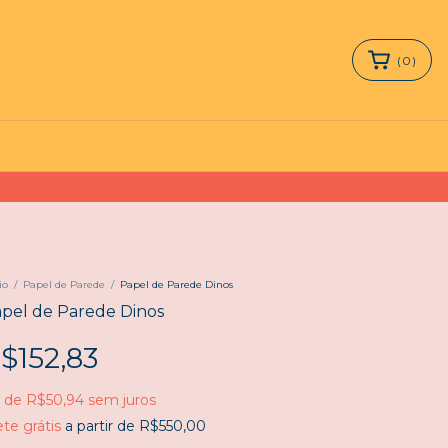
(
0
)
io
/
Papel de Parede
/
Papel de Parede Dinos
pel de Parede Dinos
$152,83
x
de
R$50,94
sem juros
ete grátis
a partir de
R$550,00