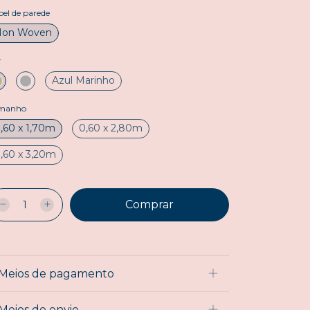
el de parede
Non Woven
r
Azul Marinho
manho
,60 x 1,70m
0,60 x 2,80m
,60 x 3,20m
Meios de pagamento
Meios de envio