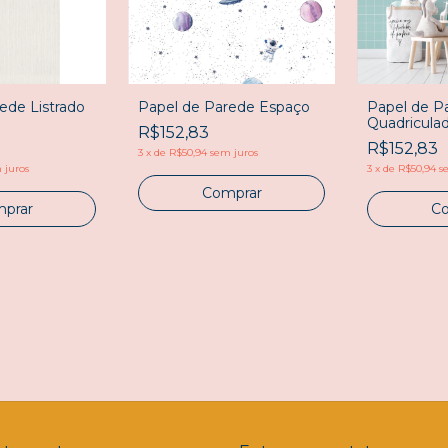
ede Listrado
Papel de Parede Espaço
Papel de P
Quadricula
R$152,83
R$152,83
3
x
de
R$50,94
sem juros
 juros
3
x
de
R$50,94
s
Comprar
prar
Co