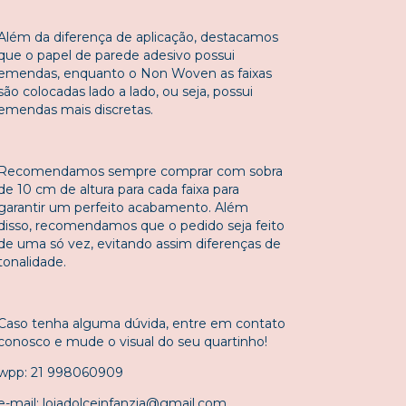
Além da diferença de aplicação, destacamos
que o papel de parede adesivo possui
emendas, enquanto o Non Woven as faixas
são colocadas lado a lado, ou seja, possui
emendas mais discretas.
Recomendamos sempre comprar com sobra
de 10 cm de altura para cada faixa para
garantir um perfeito acabamento. Além
disso, recomendamos que o pedido seja feito
de uma só vez, evitando assim diferenças de
tonalidade.
Caso tenha alguma dúvida, entre em contato
conosco e mude o visual do seu quartinho!
wpp: 21 998060909
e-mail:
lojadolceinfanzia@gmail.com