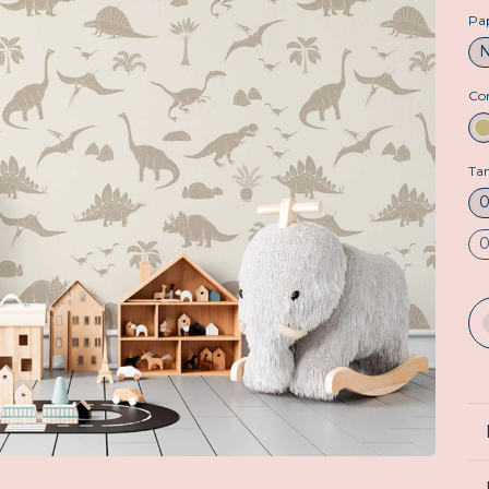
Pap
Co
Ta
0
0