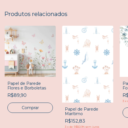
Produtos relacionados
Papel de Parede
Pa
Flores e Borboletas
Fo
R$89,90
R$
3
x
Comprar
Papel de Parede
Marítimo
R$152,83
3
x
de
R$50,94
sem juros